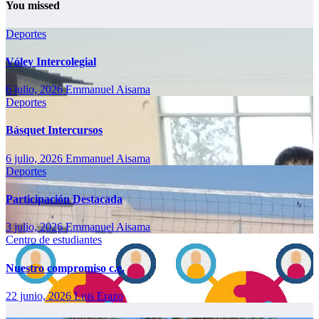
You missed
Deportes
Vóley Intercolegial
6 julio, 2026
Emmanuel Aisama
Deportes
Básquet Intercursos
6 julio, 2026
Emmanuel Aisama
Deportes
Participación Destacada
3 julio, 2026
Emmanuel Aisama
Centro de estudiantes
Nuestro compromiso c.e.
22 junio, 2026
Luis Erazo