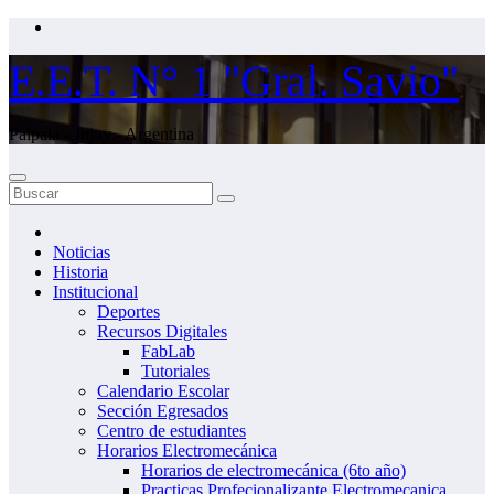
Saltar
al
contenido
E.E.T. N° 1 "Gral. Savio"
Palpala - Jujuy - Argentina
Noticias
Historia
Institucional
Deportes
Recursos Digitales
FabLab
Tutoriales
Calendario Escolar
Sección Egresados
Centro de estudiantes
Horarios Electromecánica
Horarios de electromecánica (6to año)
Practicas Profecionalizante Electromecanica