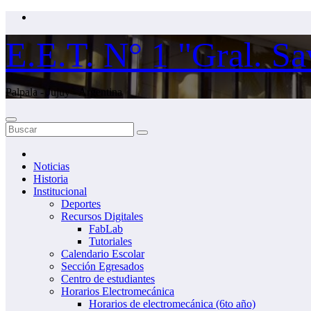
Saltar
al
contenido
E.E.T. N° 1 "Gral. Sa
Palpala - Jujuy - Argentina
Noticias
Historia
Institucional
Deportes
Recursos Digitales
FabLab
Tutoriales
Calendario Escolar
Sección Egresados
Centro de estudiantes
Horarios Electromecánica
Horarios de electromecánica (6to año)