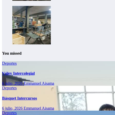
You missed
Deportes
Vóley Intercolegial
6 julio, 2026
Emmanuel Aisama
Deportes
Básquet Intercursos
6 julio, 2026
Emmanuel Aisama
Deportes