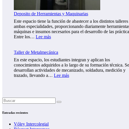
Deposito de Herramientas y Maquinarias
Este espacio tiene la función de abastecer a los distintos talleres
ambas especialidades, proporcionando diariamente herramienta
máquinas e insumos necesarios para el desarrollo de las práctica
:
Entre los…
Lee más
D
e
p
Taller de Metalmecánica
o
En este espacio, los estudiantes integran y aplican los
s
conocimientos adquiridos a lo largo de su formación técnica. S
i
desarrollan actividades de mecanizado, soldadura, medición y
t
:
trazado, llevando a…
Lee más
o
T
d
a
e
l
H
l
e
e
r
r
r
d
Entradas recientes
a
e
m
M
Vóley Intercolegial
i
e