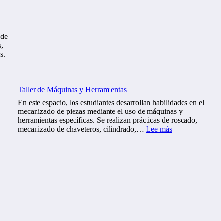
r
d
e
M
 de
a
s,
n
s.
t
e
n
i
Taller de Máquinas y Herramientas
m
i
En este espacio, los estudiantes desarrollan habilidades en el
e
e
mecanizado de piezas mediante el uso de máquinas y
n
herramientas específicas. Se realizan prácticas de roscado,
t
:
mecanizado de chaveteros, cilindrado,…
Lee más
o
T
y
a
M
l
o
l
n
e
t
r
a
d
j
e
e
M
E
á