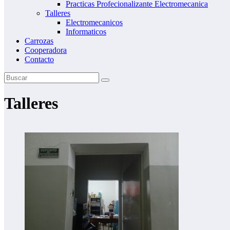
Practicas Profecionalizante Electromecanica
Talleres
Electromecanicos
Informaticos
Carrozas
Cooperadora
Contacto
Talleres