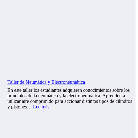
Taller de Neumática y Electroneumática
En este taller los estudiantes adquieren conocimientos sobre los
principios de la neumática y la electroneumática. Aprenden a
utilizar aire comprimido para accionar distintos tipos de cilindros
:
y pistones…
Lee más
T
a
l
l
e