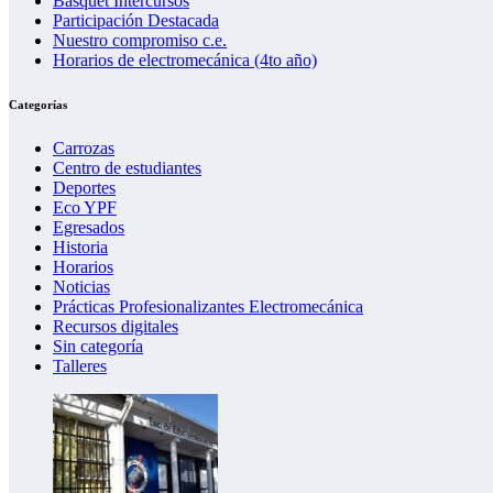
Básquet Intercursos
e
t
Participación Destacada
n
a
Nuestro compromiso c.e.
t
l
Horarios de electromecánica (4to año)
a
m
s
e
y
Categorías
c
M
á
a
Carrozas
n
q
Centro de estudiantes
i
u
Deportes
c
i
Eco YPF
a
n
Egresados
a
Historia
r
Horarios
i
Noticias
a
Prácticas Profesionalizantes Electromecánica
s
Recursos digitales
Sin categoría
Talleres