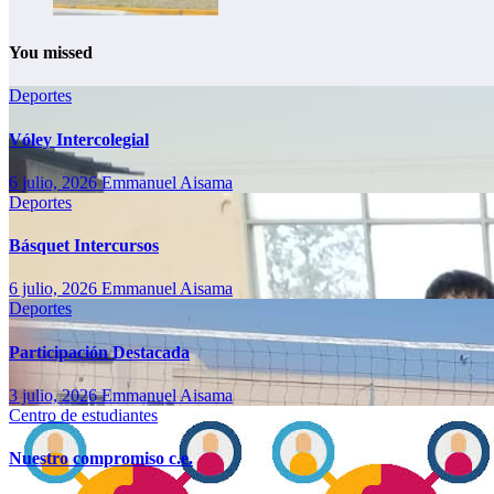
You missed
Deportes
Vóley Intercolegial
6 julio, 2026
Emmanuel Aisama
Deportes
Básquet Intercursos
6 julio, 2026
Emmanuel Aisama
Deportes
Participación Destacada
3 julio, 2026
Emmanuel Aisama
Centro de estudiantes
Nuestro compromiso c.e.