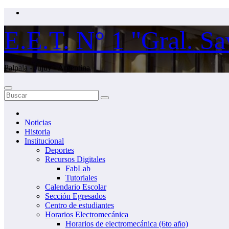
Saltar
al
contenido
E.E.T. N° 1 "Gral. Sa
Palpala - Jujuy - Argentina
Noticias
Historia
Institucional
Deportes
Recursos Digitales
FabLab
Tutoriales
Calendario Escolar
Sección Egresados
Centro de estudiantes
Horarios Electromecánica
Horarios de electromecánica (6to año)