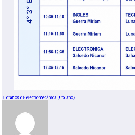
Navegación
Horarios de electromecánica (6to año)
de
entradas