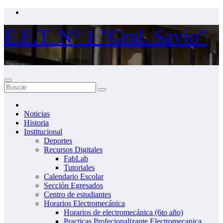
Saltar
al
contenido
E.E.T. N° 1 "Gral. Savio"
Palpala - Jujuy - Argentina
Noticias
Historia
Institucional
Deportes
Recursos Digitales
FabLab
Tutoriales
Calendario Escolar
Sección Egresados
Centro de estudiantes
Horarios Electromecánica
Horarios de electromecánica (6to año)
Practicas Profecionalizante Electromecanica