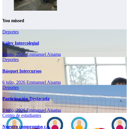
You missed
Deportes
Vóley Intercolegial
6 julio, 2026
Emmanuel Aisama
Deportes
Básquet Intercursos
6 julio, 2026
Emmanuel Aisama
Deportes
Participación Destacada
3 julio, 2026
Emmanuel Aisama
Centro de estudiantes
Nuestro compromiso c.e.