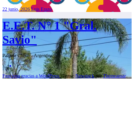
22 junio, 2026
Luis Erazo
E.E.T. N° 1 "Gral.
Savio"
Palpala - Jujuy - Argentina
Funciona gracias a WordPress
|
Tema:
Newstack
por
Themeansar
.