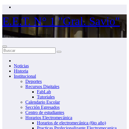
Saltar
al
contenido
E.E.T. N° 1 "Gral. Savio"
Palpala - Jujuy - Argentina
Noticias
Historia
Institucional
Deportes
Recursos Digitales
FabLab
Tutoriales
Calendario Escolar
Sección Egresados
Centro de estudiantes
Horarios Electromecánica
Horarios de electromecánica (6to año)
Practicas Profecionalizante Electromecanica