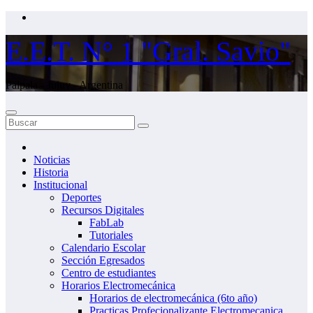
Saltar
al
contenido
E.E.T. N° 1 "Gral. Savio"
Palpala - Jujuy - Argentina
Noticias
Historia
Institucional
Deportes
Recursos Digitales
FabLab
Tutoriales
Calendario Escolar
Sección Egresados
Centro de estudiantes
Horarios Electromecánica
Horarios de electromecánica (6to año)
Practicas Profecionalizante Electromecanica