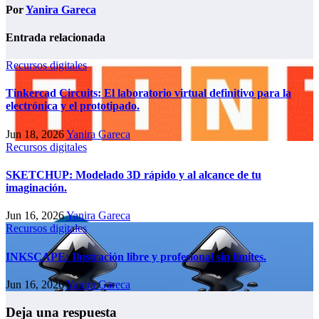
Por
Yanira Gareca
Entrada relacionada
Recursos digitales
Tinkercad Circuits: El laboratorio virtual definitivo para la
electrónica y el prototipado.
Jun 18, 2026
Yanira Gareca
Recursos digitales
SKETCHUP: Modelado 3D rápido y al alcance de tu
imaginación.
Jun 16, 2026
Yanira Gareca
Recursos digitales
INKSCAPE: Ilustración libre y profesional sin límites.
Jun 16, 2026
Yanira Gareca
Deja una respuesta