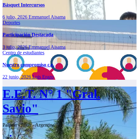
Básquet Intercursos
6 julio, 2026
Emmanuel Aisama
Deportes
Participación Destacada
3 julio, 2026
Emmanuel Aisama
Centro de estudiantes
Nuestro compromiso c.e.
22 junio, 2026
Luis Erazo
E.E.T. N° 1 "Gral.
Savio"
Palpala - Jujuy - Argentina