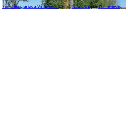
Funciona gracias a WordPress
|
Tema:
Newstack
por
Themeansar
.