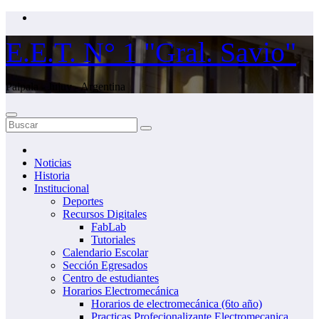
Saltar
al
contenido
E.E.T. N° 1 "Gral. Savio"
Palpala - Jujuy - Argentina
Noticias
Historia
Institucional
Deportes
Recursos Digitales
FabLab
Tutoriales
Calendario Escolar
Sección Egresados
Centro de estudiantes
Horarios Electromecánica
Horarios de electromecánica (6to año)
Practicas Profecionalizante Electromecanica