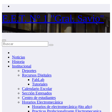
Saltar
al
contenido
E.E.T. N° 1 "Gral. Savio"
Palpala - Jujuy - Argentina
Noticias
Historia
Institucional
Deportes
Recursos Digitales
FabLab
Tutoriales
Calendario Escolar
Sección Egresados
Centro de estudiantes
Horarios Electromecánica
Horarios de electromecánica (6to año)
Practicas Profecionalizante Electromecanica