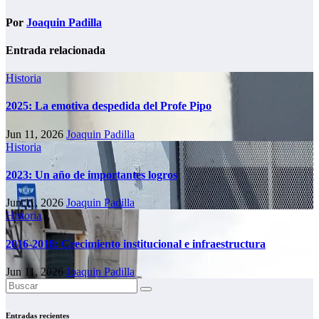
Por
Joaquin Padilla
Entrada relacionada
Historia
2025: La emotiva despedida del Profe Pipo
Jun 11, 2026
Joaquin Padilla
Historia
2023: Un año de importantes logros
Jun 11, 2026
Joaquin Padilla
Historia
2016-2018: Crecimiento institucional e infraestructura
Jun 11, 2026
Joaquin Padilla
Entradas recientes